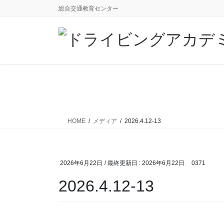
コ
ナ
総合交通教育センター
ン
ビ
テ
ゲ
ン
ー
ツ
シ
に
ョ
移
ン
動
に
移
動
HOME
メディア
2026.4.12-13
2026年6月22日
/ 最終更新日 :
2026年6月22日
0371
2026.4.12-13