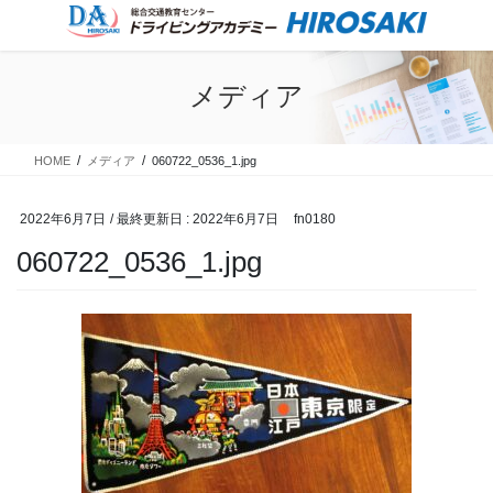
コ
ナ
ン
ビ
テ
ゲ
ン
ー
メディア
ツ
シ
に
ョ
移
ン
HOME
メディア
060722_0536_1.jpg
動
に
移
動
2022年6月7日
/ 最終更新日 :
2022年6月7日
fn0180
060722_0536_1.jpg