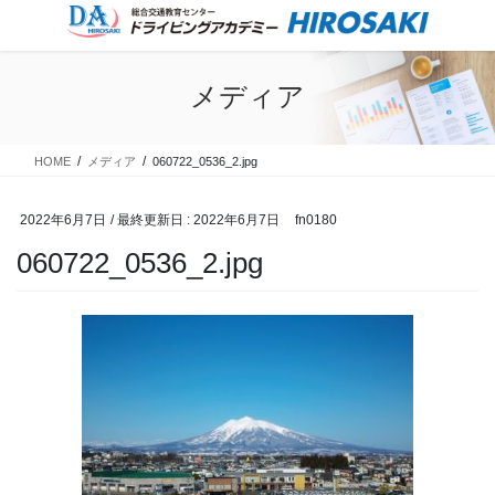
コ
ナ
ン
ビ
テ
ゲ
ン
ー
メディア
ツ
シ
に
ョ
移
ン
HOME
メディア
060722_0536_2.jpg
動
に
移
動
2022年6月7日
/ 最終更新日 :
2022年6月7日
fn0180
060722_0536_2.jpg