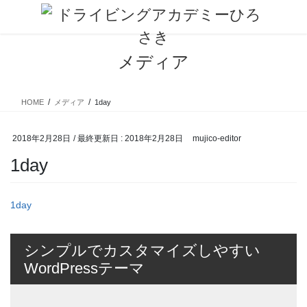
コ
ナ
ン
ビ
テ
ゲ
ン
ー
メディア
ツ
シ
に
ョ
移
ン
HOME
メディア
1day
動
に
移
動
2018年2月28日
/ 最終更新日 :
2018年2月28日
mujico-editor
1day
1day
シンプルでカスタマイズしやすい
WordPressテーマ