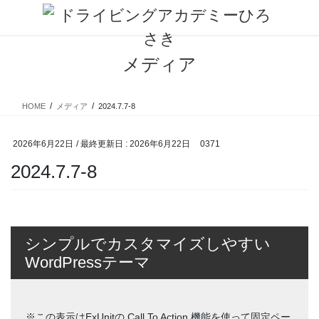
コ
ナ
ン
ビ
テ
ゲ
ン
ー
メディア
ツ
シ
に
ョ
移
ン
HOME
メディア
2024.7.7-8
動
に
移
動
2026年6月22日
/ 最終更新日 :
2026年6月22日
0371
2024.7.7-8
シンプルでカスタマイズしやすい
WordPressテーマ
※この表示はExUnitの Call To Action 機能を使って固定ペー