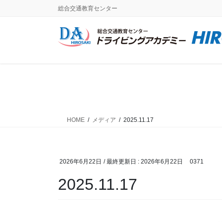
コ
ナ
総合交通教育センター
ン
ビ
テ
ゲ
ン
ー
ツ
シ
に
ョ
移
ン
動
に
移
動
HOME
メディア
2025.11.17
2026年6月22日
/ 最終更新日 :
2026年6月22日
0371
2025.11.17