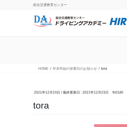
コ
ナ
総合交通教育センター
ン
ビ
テ
ゲ
ン
ー
ツ
シ
に
ョ
移
ン
動
に
移
動
HOME
年末年始の休業日のお知らせ
tora
2021年12月23日
/ 最終更新日 :
2021年12月23日
fn0180
tora