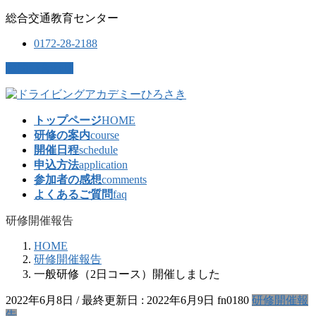
コ
ナ
総合交通教育センター
ン
ビ
0172-28-2188
テ
ゲ
ン
ー
お問い合わせ
ツ
シ
に
ョ
移
ン
トップページ
HOME
動
に
研修の案内
course
移
開催日程
schedule
動
申込方法
application
参加者の感想
comments
よくあるご質問
faq
研修開催報告
HOME
研修開催報告
一般研修（2日コース）開催しました
2022年6月8日
/ 最終更新日 :
2022年6月9日
fn0180
研修開催報
告