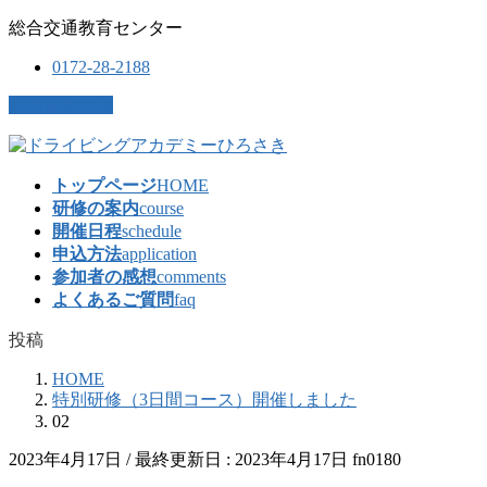
コ
ナ
総合交通教育センター
ン
ビ
0172-28-2188
テ
ゲ
ン
ー
お問い合わせ
ツ
シ
に
ョ
移
ン
トップページ
HOME
動
に
研修の案内
course
移
開催日程
schedule
動
申込方法
application
参加者の感想
comments
よくあるご質問
faq
投稿
HOME
特別研修（3日間コース）開催しました
02
2023年4月17日
/ 最終更新日 :
2023年4月17日
fn0180