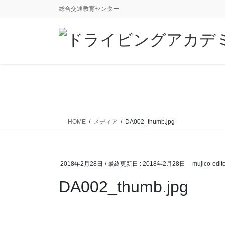
コ
ナ
総合交通教育センター
ン
ビ
テ
ゲ
ン
ー
ツ
シ
に
ョ
移
ン
動
に
移
動
HOME
メディア
DA002_thumb.jpg
2018年2月28日
/ 最終更新日 :
2018年2月28日
mujico-edit
DA002_thumb.jpg