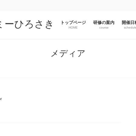
トップページ
研修の案内
開催日
HOME
course
schedul
メディア
or