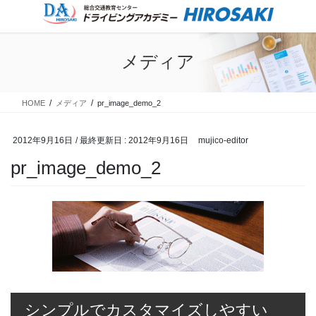
コ
ナ
ン
ビ
テ
ゲ
ン
ー
メディア
ツ
シ
に
ョ
移
ン
HOME
メディア
pr_image_demo_2
動
に
移
動
2012年9月16日
/ 最終更新日 :
2012年9月16日
mujico-editor
pr_image_demo_2
シンプルでカスタマイズしやすい